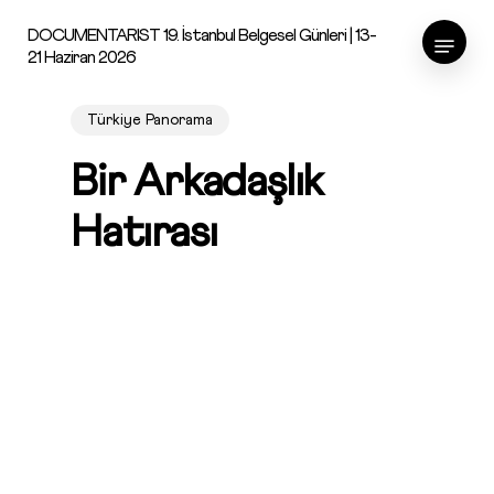
Skip
Menu
DOCUMENTARIST 19. İstanbul Belgesel Günleri | 13-
to
21 Haziran 2026
main
content
Türkiye Panorama
Bir Arkadaşlık
Hatırası