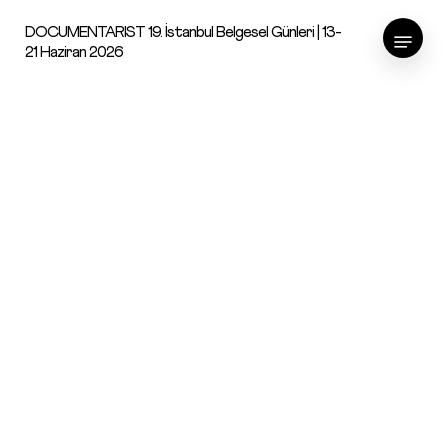
Skip
Menu
DOCUMENTARIST 19. İstanbul Belgesel Günleri | 13-
to
21 Haziran 2026
main
content