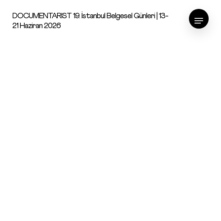
Skip
Menu
DOCUMENTARIST 19. İstanbul Belgesel Günleri | 13-
to
21 Haziran 2026
main
content