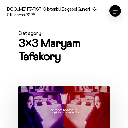
Skip
Menu
DOCUMENTARIST 19. İstanbul Belgesel Günleri | 13-
to
21 Haziran 2026
main
content
Category
3×3 Maryam
Tafakory