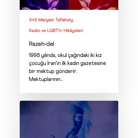
3×3 Maryam Tafakory
Kadın ve LGBTİ+ Hikâyeleri
Razeh-del
1998 yılında, okul çağındaki iki kız
çocuğu İran’ın ilk kadın gazetesine
bir mektup gönderir.
Mektuplarının…