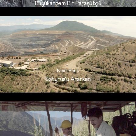
Büyükannem Bir Paraşütçü
Next Post
Satyrus'u Ararken