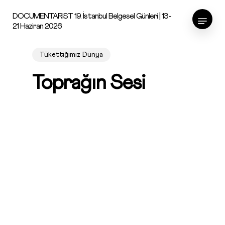
Skip
Menu
DOCUMENTARIST 19. İstanbul Belgesel Günleri | 13-
to
21 Haziran 2026
main
content
Tükettiğimiz Dünya
Toprağın Sesi